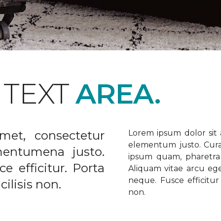
 TEXT
AREA.
met, consectetur
Lorem ipsum dolor sit a
elementum justo. Curabi
ementumena justo.
ipsum quam, pharetra u
e efficitur. Porta
Aliquam vitae arcu ege
neque. Fusce efficitur 
ilisis non.
non.