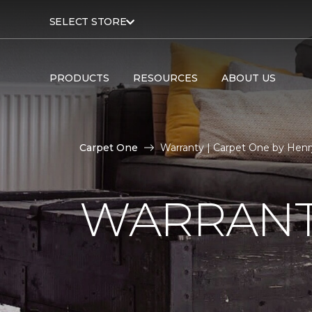
SELECT STORE
PRODUCTS
RESOURCES
ABOUT US
Carpet One
Warranty | Carpet One by Henr
WARRAN