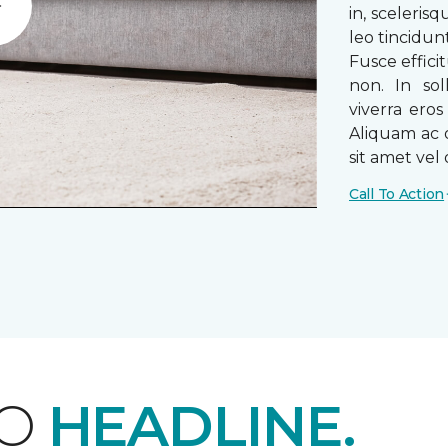
in, sceleris
Play
leo tincidun
Fusce efficit
non. In sol
viverra ero
Aliquam ac o
sit amet vel o
Call To Action
EO
HEADLINE.