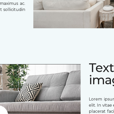
 maximus ac.
 sollicitudin
Text
ima
Lorem ipsum
elit. In vit
placerat fac