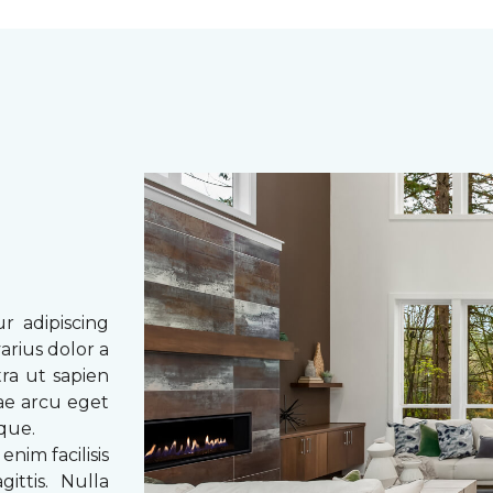
r adipiscing
arius dolor a
tra ut sapien
tae arcu eget
eque.
enim facilisis
ittis. Nulla